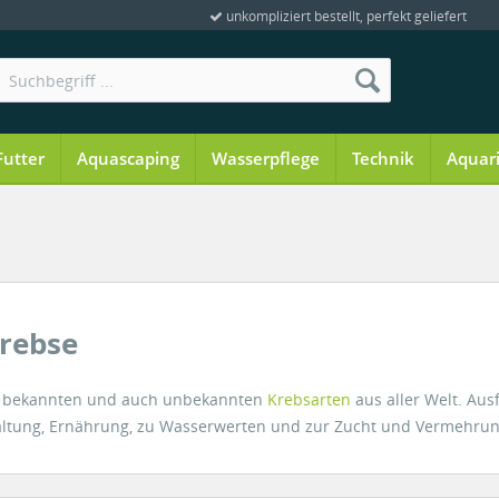
unkompliziert bestellt, perfekt geliefert
Futter
Aquascaping
Wasserpflege
Technik
Aquar
Krebse
 bekannten und auch unbekannten
Krebsarten
aus aller Welt. Aus
Haltung, Ernährung, zu Wasserwerten und zur Zucht und Vermehrun