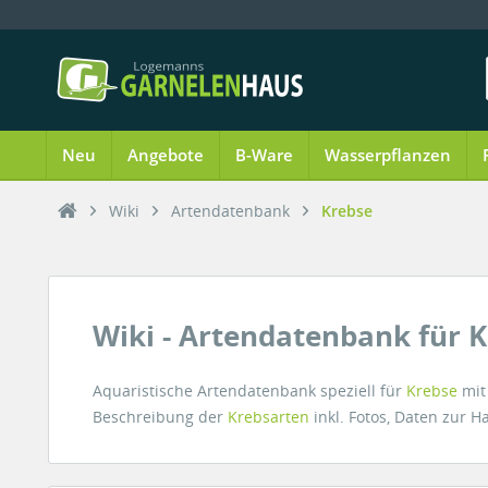
Neu
Angebote
B-Ware
Wasserpflanzen
Wiki
Artendatenbank
Krebse
Wiki - Artendatenbank für 
Aquaristische Artendatenbank speziell für
Krebse
mit
Beschreibung der
Krebsarten
inkl. Fotos, Daten zur 