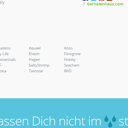
tly
Garnelenhaus.com
uadeco
Aquael
Azoo
y-Life
Eheim
Flowgrow
essentials
Hagen
Hobby
F
SaltyShrimp
Seachem
pica
Twinstar
WIO
lassen Dich nicht im
st