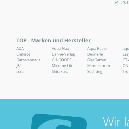
Trus
TOP - Marken und Hersteller
ADA
Aqua-Noa
Aqua Rebell
aq
Chihiros
Dähne-Verlag
Dennerle
Eas
Garnelenhaus
GH-GOODS
GlasGarten
GT 
JBL
Microbe-Lift
Mironekuton
ON
sera
Shirakura
Söchting
Tro
Wir 