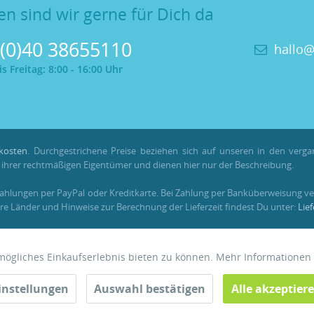
en sind wir gerne für Dich da
 (0)40 38655110
hallo@
 Freitag: 8:00 - 16:00 Uhr
kosten
. Durchgestrichene Preise beziehen sich auf unseren in den verg
hrer rechtmäßigen Eigentümer und dienen hier nur der Beschreibung.
Zahlungen per PayPal oder Kreditkarte. Bei Zahlung per Banküberweisung ve
re Länder und Hinweise zur Berechnung der Lieferzeit findest Du unter:
Lie
em registrierten Kundenkonto gesammelt und verrechnet werden. Für Beste
tmögliches Einkaufserlebnis bieten zu können. Mehr Informationen
instellungen
Auswahl bestätigen
Alle akzeptier