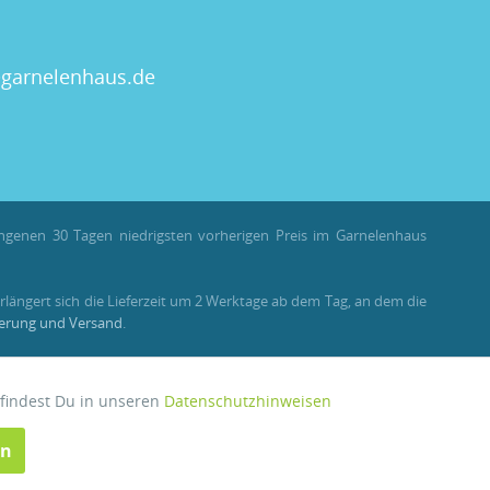
garnelenhaus.de
angenen 30 Tagen niedrigsten vorherigen Preis im Garnelenhaus
rlängert sich die Lieferzeit um 2 Werktage ab dem Tag, an dem die
ferung und Versand
.
llungen als Gast stehen Bonuspunkte nicht zur Verfügung.
 findest Du in unseren
Datenschutzhinweisen
Aktiv
en
Inaktiv