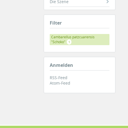
Die Szene
Filter
Cambarellus patzcuarensis
"Schoko"
1
Anmelden
RSS-Feed
Atom-Feed