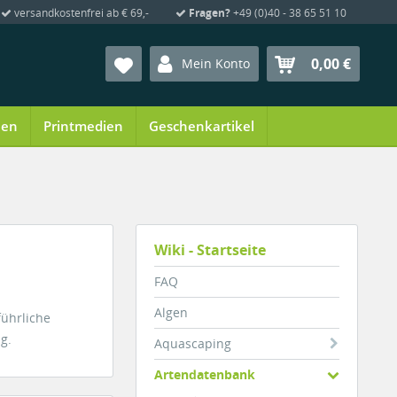
versandkostenfrei ab € 69,-
Fragen?
+49 (0)40 - 38 65 51 10
0,00 €
Mein Konto
ien
Printmedien
Geschenkartikel
Wiki - Startseite
FAQ
Algen
führliche
g.
Aquascaping
Artendatenbank