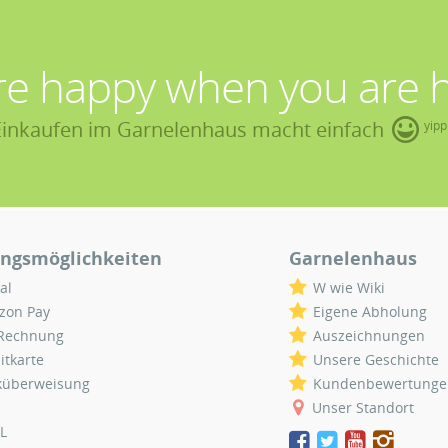
re happy when you are 
Einkaufen im Garnelenhaus macht einfach
yipp
ngsmöglichkeiten
Garnelenhaus
al
W wie Wiki
zon Pay
Eigene Abholung
 Rechnung
Auszeichnungen
itkarte
Unsere Geschichte
küberweisung
Kundenbewertunge
Unser Standort
L