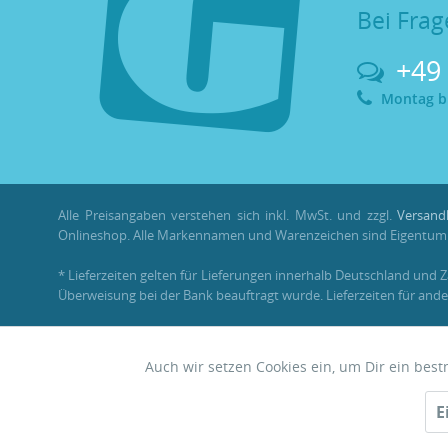
Bei Frag
+49
Montag bis
Alle Preisangaben verstehen sich inkl. MwSt. und zzgl.
Versand
Onlineshop. Alle Markennamen und Warenzeichen sind Eigentum i
* Lieferzeiten gelten für Lieferungen innerhalb Deutschland und 
Überweisung bei der Bank beauftragt wurde. Lieferzeiten für ande
** Im Rahmen einer Bestellung können
Bonuspunkte
nur mit ein
Auch wir setzen Cookies ein, um Dir ein bes
Funktionale
© 2026 •
Garnelenhaus
E
Zwerggarnelen • Nano • Aquascaping
Tracking