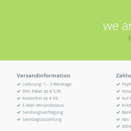
we a
Versandinformation
Zahlu
Lieferung: 1 - 3 Werktage
PayP
DHL-Paket ab € 5,95
Ama
kostenfrei ab € 69,-
Auf
E-Mail Versandstatus
Kred
Sendungsverfolgung
Ban
Samstagszustellung
eps
iDEA