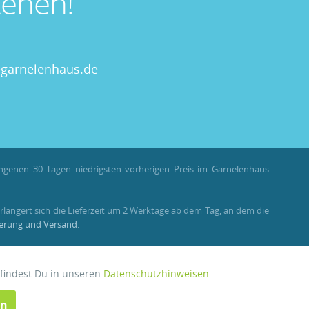
ehen!
garnelenhaus.de
angenen 30 Tagen niedrigsten vorherigen Preis im Garnelenhaus
rlängert sich die Lieferzeit um 2 Werktage ab dem Tag, an dem die
ferung und Versand
.
llungen als Gast stehen Bonuspunkte nicht zur Verfügung.
 findest Du in unseren
Datenschutzhinweisen
Aktiv
en