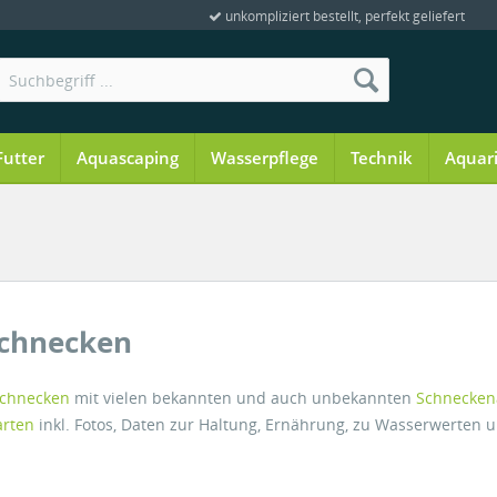
unkompliziert bestellt, perfekt geliefert
Futter
Aquascaping
Wasserpflege
Technik
Aquar
Schnecken
chnecken
mit vielen bekannten und auch unbekannten
Schnecken
arten
inkl. Fotos, Daten zur Haltung, Ernährung, zu Wasserwerten 