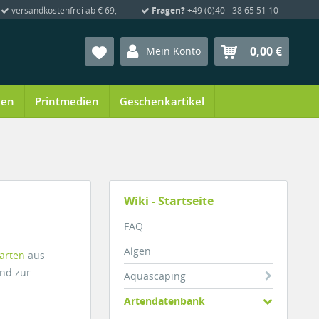
versandkostenfrei ab € 69,-
Fragen?
+49 (0)40 - 38 65 51 10
0,00 €
Mein Konto
ien
Printmedien
Geschenkartikel
Wiki - Startseite
FAQ
Algen
arten
aus
und zur
Aquascaping
Artendatenbank