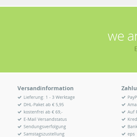
we a
Versandinformation
Zahlu
Lieferung: 1 - 3 Werktage
PayP
DHL-Paket ab € 5,95
Ama
kostenfrei ab € 69,-
Auf
E-Mail Versandstatus
Kred
Sendungsverfolgung
Ban
Samstagszustellung
eps