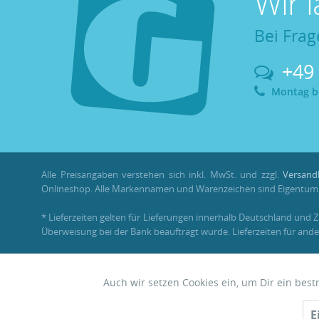
Wir 
Bei Frag
+49
Montag bis
Alle Preisangaben verstehen sich inkl. MwSt. und zzgl.
Versand
Onlineshop. Alle Markennamen und Warenzeichen sind Eigentum i
* Lieferzeiten gelten für Lieferungen innerhalb Deutschland und 
Überweisung bei der Bank beauftragt wurde. Lieferzeiten für ande
** Im Rahmen einer Bestellung können
Bonuspunkte
nur mit ein
Auch wir setzen Cookies ein, um Dir ein bes
Funktionale
© 2026 •
Garnelenhaus
E
Zwerggarnelen • Nano • Aquascaping