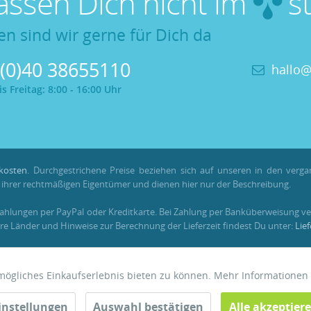
lassen Dich nicht im
st
en sind wir gerne für Dich da
 (0)40 38655110
hallo@
 Freitag: 8:00 - 16:00 Uhr
kosten
. Durchgestrichene Preise beziehen sich auf unseren in den verg
hrer rechtmäßigen Eigentümer und dienen hier nur der Beschreibung.
Zahlungen per PayPal oder Kreditkarte. Bei Zahlung per Banküberweisung ve
re Länder und Hinweise zur Berechnung der Lieferzeit findest Du unter:
Lie
em registrierten Kundenkonto gesammelt und verrechnet werden. Für Beste
tmögliches Einkaufserlebnis bieten zu können. Mehr Informationen
instellungen
Auswahl bestätigen
Alle akzeptier