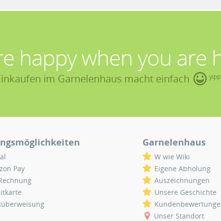
re happy when you are 
Einkaufen im Garnelenhaus macht einfach
yipp
ngsmöglichkeiten
Garnelenhaus
al
W wie Wiki
zon Pay
Eigene Abholung
 Rechnung
Auszeichnungen
itkarte
Unsere Geschichte
küberweisung
Kundenbewertunge
Unser Standort