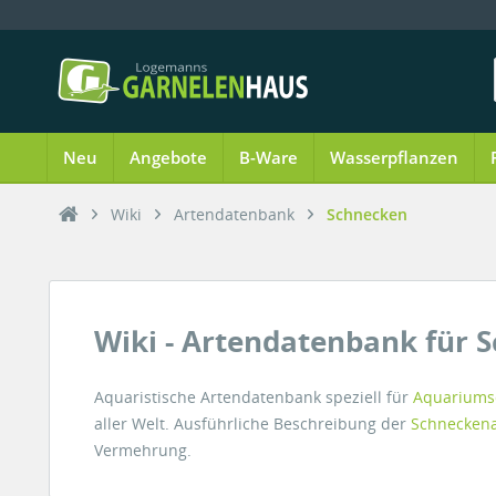
Neu
Angebote
B-Ware
Wasserpflanzen
Wiki
Artendatenbank
Schnecken
Wiki - Artendatenbank für 
Aquaristische Artendatenbank speziell für
Aquariums
aller Welt. Ausführliche Beschreibung der
Schnecken
Vermehrung.