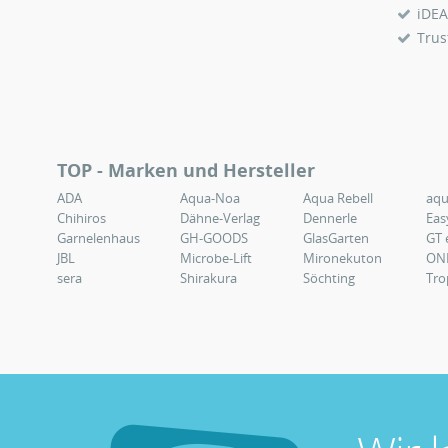
iDEA
Trus
TOP - Marken und Hersteller
ADA
Aqua-Noa
Aqua Rebell
aq
Chihiros
Dähne-Verlag
Dennerle
Eas
Garnelenhaus
GH-GOODS
GlasGarten
GT 
JBL
Microbe-Lift
Mironekuton
ON
sera
Shirakura
Söchting
Tro