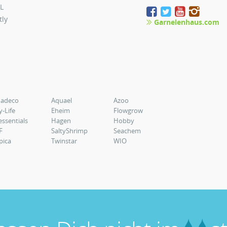
L
tly
Garnelenhaus.com
uadeco
Aquael
Azoo
y-Life
Eheim
Flowgrow
essentials
Hagen
Hobby
F
SaltyShrimp
Seachem
pica
Twinstar
WIO