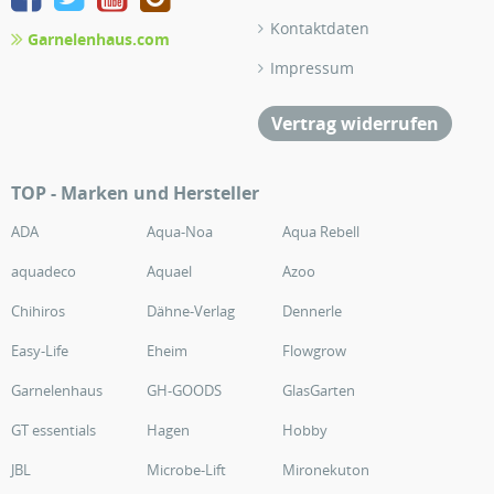
Kontaktdaten
Garnelenhaus.com
Impressum
Vertrag widerrufen
TOP - Marken und Hersteller
ADA
Aqua-Noa
Aqua Rebell
aquadeco
Aquael
Azoo
Chihiros
Dähne-Verlag
Dennerle
Easy-Life
Eheim
Flowgrow
Garnelenhaus
GH-GOODS
GlasGarten
GT essentials
Hagen
Hobby
JBL
Microbe-Lift
Mironekuton