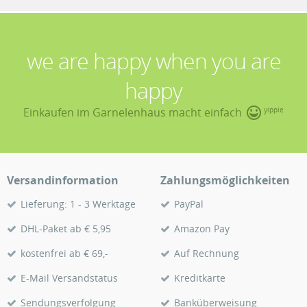
we are happy when you are
happy
Einkaufen im Garnelenhaus macht einfach
yippie
Versandinformation
Zahlungsmöglichkeiten
Lieferung: 1 - 3 Werktage
PayPal
DHL-Paket ab € 5,95
Amazon Pay
kostenfrei ab € 69,-
Auf Rechnung
E-Mail Versandstatus
Kreditkarte
Sendungsverfolgung
Banküberweisung