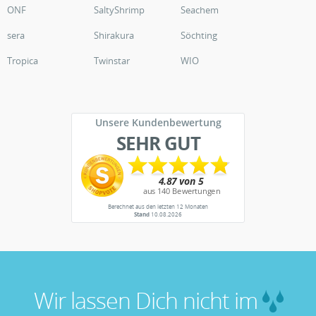
ONF
SaltyShrimp
Seachem
sera
Shirakura
Söchting
Tropica
Twinstar
WIO
Unsere Kundenbewertung
SEHR GUT
Berechnet aus den letzten 12 Monaten
Stand
10.08.2026
Wir lassen Dich nicht im