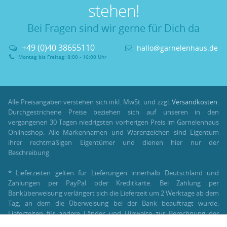
stehen!
Bei Fragen sind wir gerne für Dich da
+49 (0)40 38655110
hallo@garnelenhaus.de
Montag bis Freitag: 8:00 - 16:00 Uhr
Alle Preisangaben verstehen sich inkl. MwSt. und zzgl.
Versandkosten
.
Durchgestrichene Preise beziehen sich auf unseren in den
vergangenen 30 Tagen niedrigsten vorherigen Preis im Garnelenhaus
Onlineshop. Alle Markennamen und Warenzeichen sind Eigentum
ihrer rechtmäßigen Eigentümer und dienen hier nur der
Beschreibung.
* Lieferzeiten gelten für Lieferungen innerhalb Deutschland und
Zahlungen per PayPal oder Kreditkarte. Bei Zahlung per
Banküberweisung verlängert sich die Lieferzeit um 2 Werktage ab dem
Tag, an dem die Überweisung bei der Bank beauftragt wurde.
Lieferzeiten für andere Länder und Hinweise zur Berechnung der
Lieferzeit findest Du unter:
Lieferung und Versand
.