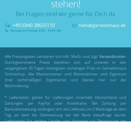
stehen!
Bei Fragen sind wir gerne für Dich da
+49 (0)40 38655110
hallo@garnelenhaus.de
Montag bis Freitag: 8:00 - 16:00 Uhr
Alle Preisangaben verstehen sich inkl. MwSt. und zzgl.
Versandkosten
.
Durchgestrichene Preise beziehen sich auf unseren in den
vergangenen 30 Tagen niedrigsten vorherigen Preis im Garnelenhaus
Onlineshop. Alle Markennamen und Warenzeichen sind Eigentum
ihrer rechtmäßigen Eigentümer und dienen hier nur der
Beschreibung.
* Lieferzeiten gelten für Lieferungen innerhalb Deutschland und
Zahlungen per PayPal oder Kreditkarte. Bei Zahlung per
Banküberweisung verlängert sich die Lieferzeit um 2 Werktage ab dem
Tag, an dem die Überweisung bei der Bank beauftragt wurde.
Lieferzeiten für andere Länder und Hinweise zur Berechnung der
Lieferzeit findest Du unter:
Lieferung und Versand
.