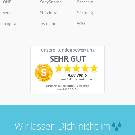
ONF
SaltyShrimp
Seachem
sera
Shirakura
Söchting
Tropica
Twinstar
WIO
Unsere Kundenbewertung
SEHR GUT
Berechnet aus den letzten 12 Monaten
Stand
09.08.2026
Wir lassen Dich nicht im