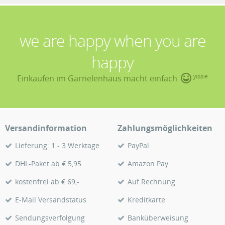
we are happy when you are
happy
Einkaufen im Garnelenhaus macht einfach
yippie
Versandinformation
Zahlungsmöglichkeiten
Lieferung: 1 - 3 Werktage
PayPal
DHL-Paket ab € 5,95
Amazon Pay
kostenfrei ab € 69,-
Auf Rechnung
E-Mail Versandstatus
Kreditkarte
Sendungsverfolgung
Banküberweisung