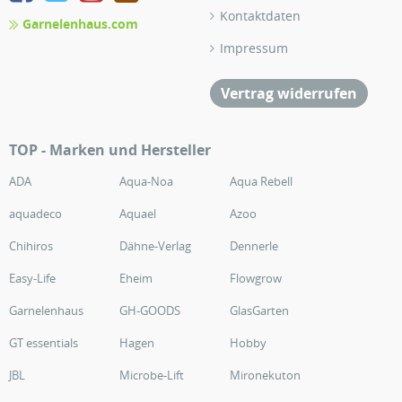
Kontaktdaten
Garnelenhaus.com
Impressum
Vertrag widerrufen
TOP - Marken und Hersteller
ADA
Aqua-Noa
Aqua Rebell
aquadeco
Aquael
Azoo
Chihiros
Dähne-Verlag
Dennerle
Easy-Life
Eheim
Flowgrow
Garnelenhaus
GH-GOODS
GlasGarten
GT essentials
Hagen
Hobby
JBL
Microbe-Lift
Mironekuton