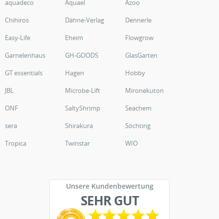
aquadeco
Aquael
Azoo
Chihiros
Dähne-Verlag
Dennerle
Easy-Life
Eheim
Flowgrow
Garnelenhaus
GH-GOODS
GlasGarten
GT essentials
Hagen
Hobby
JBL
Microbe-Lift
Mironekuton
ONF
SaltyShrimp
Seachem
sera
Shirakura
Söchting
Tropica
Twinstar
WIO
Unsere Kundenbewertung
SEHR GUT