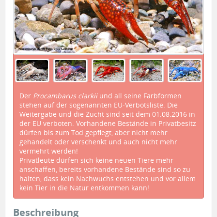
Der
Procambarus clarkii
und all seine Farbformen
stehen auf der sogenannten EU-Verbotsliste. Die
Weitergabe und die Zucht sind seit dem 01.08.2016 in
der EU verboten. Vorhandene Bestände in Privatbesitz
dürfen bis zum Tod gepflegt, aber nicht mehr
gehandelt oder verschenkt und auch nicht mehr
vermehrt werden!
Privatleute dürfen sich keine neuen Tiere mehr
anschaffen, bereits vorhandene Bestände sind so zu
halten, dass kein Nachwuchs entstehen und vor allem
kein Tier in die Natur entkommen kann!
Beschreibung