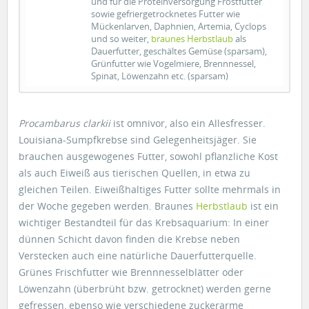
und für die Proteinversorgung Frostfutter
sowie gefriergetrocknetes Futter wie
Mückenlarven, Daphnien, Artemia, Cyclops
und so weiter,
braunes Herbstlaub
als
Dauerfutter, geschältes Gemüse (sparsam),
Grünfutter wie Vogelmiere, Brennnessel,
Spinat, Löwenzahn etc. (sparsam)
Procambarus clarkii
ist omnivor, also ein Allesfresser.
Louisiana-Sumpfkrebse sind Gelegenheitsjäger. Sie
brauchen ausgewogenes Futter, sowohl pflanzliche Kost
als auch Eiweiß aus tierischen Quellen, in etwa zu
gleichen Teilen. Eiweißhaltiges Futter sollte mehrmals in
der Woche gegeben werden. Braunes
Herbstlaub
ist ein
wichtiger Bestandteil für das Krebsaquarium: In einer
dünnen Schicht davon finden die Krebse neben
Verstecken auch eine natürliche Dauerfutterquelle.
Grünes Frischfutter wie Brennnesselblätter oder
Löwenzahn (überbrüht bzw. getrocknet) werden gerne
gefressen, ebenso wie verschiedene zuckerarme