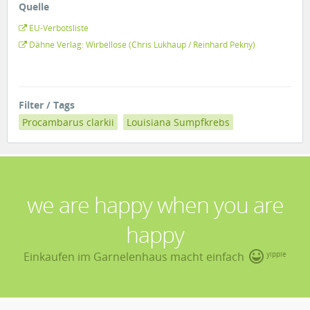
Quelle
EU-Verbotsliste
Dähne Verlag: Wirbellose (Chris Lukhaup / Reinhard Pekny)
Filter / Tags
Procambarus clarkii
Louisiana Sumpfkrebs
we are happy when you are
happy
Einkaufen im Garnelenhaus macht einfach
yippie