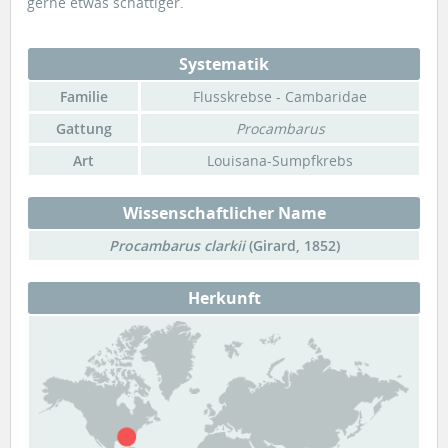
gerne etwas schattiger.
Systematik
Familie
Flusskrebse - Cambaridae
Gattung
Procambarus
Art
Louisana-Sumpfkrebs
Wissenschaftlicher Name
Procambarus clarkii
(Girard, 1852)
Herkunft