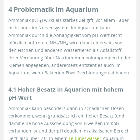
4 Problematik im Aquarium
Ammoniak (NH
) wirkt als starkes Zellgift, vor allem - aber
3
nicht nur - im Nervensystem. Im Aquarium kann
Ammoniak durch die Abhängigkeit vom pH-Wert recht
plötzlich auftreten. NH
/NH
wird dabei einerseits von
3
4
den Fischen und anderen Wassertieren als Abfallstoff
ihrer Verdauung über Natrium-Ammoniumpumpen in den
Kiemen abgegeben, andererseits entsteht es auch im
Aquarium, wenn Bakterien Eiweißverbindungen abbauen.
4.1 Hoher Besatz in Aquarien mit hohem
pH-Wert
Ammoniak kann besonders dann in schädlichen Dosen
vorkommen, wenn grundsätzlich ein hoher Besatz (und
damit eine hohe Ausscheidung von Eiweißen im Kot)
vorhanden ist und der pH deutlich im alkalischen Bereich
liegt, also über 7,0. In einem
Leitungswasser
-Aquarium