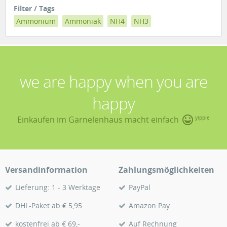
Filter / Tags
Ammonium
Ammoniak
NH4
NH3
we are happy when you are
happy
Einkaufen im Garnelenhaus macht einfach
yippie
Versandinformation
Zahlungsmöglichkeiten
Lieferung: 1 - 3 Werktage
PayPal
DHL-Paket ab € 5,95
Amazon Pay
kostenfrei ab € 69,-
Auf Rechnung