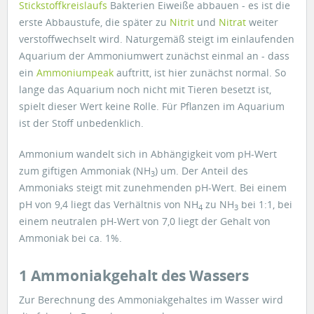
Stickstoffkreislaufs
Bakterien Eiweiße abbauen - es ist die
erste Abbaustufe, die später zu
Nitrit
und
Nitrat
weiter
verstoffwechselt wird. Naturgemäß steigt im einlaufenden
Aquarium der Ammoniumwert zunächst einmal an - dass
ein
Ammoniumpeak
auftritt, ist hier zunächst normal. So
lange das Aquarium noch nicht mit Tieren besetzt ist,
spielt dieser Wert keine Rolle. Für Pflanzen im Aquarium
ist der Stoff unbedenklich.
Ammonium wandelt sich in Abhängigkeit vom pH-Wert
zum giftigen Ammoniak (NH
) um. Der Anteil des
3
Ammoniaks steigt mit zunehmenden pH-Wert. Bei einem
pH von 9,4 liegt das Verhältnis von NH
zu NH
bei 1:1, bei
4
3
einem neutralen pH-Wert von 7,0 liegt der Gehalt von
Ammoniak bei ca. 1%.
1 Ammoniakgehalt des Wassers
Zur Berechnung des Ammoniakgehaltes im Wasser wird