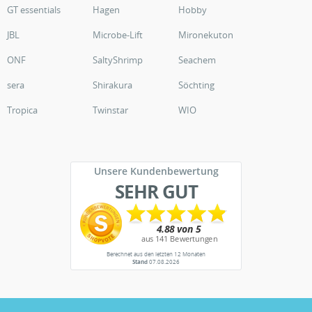
GT essentials
Hagen
Hobby
JBL
Microbe-Lift
Mironekuton
ONF
SaltyShrimp
Seachem
sera
Shirakura
Söchting
Tropica
Twinstar
WIO
Unsere Kundenbewertung
SEHR GUT
Berechnet aus den letzten 12 Monaten
Stand
07.08.2026