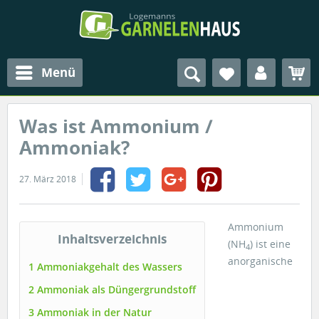
Menü
Was ist Ammonium /
Ammoniak?
27. März 2018
Ammonium
Inhaltsverzeichnis
(NH
) ist eine
4
anorganische
1 Ammoniakgehalt des Wassers
2 Ammoniak als Düngergrundstoff
3 Ammoniak in der Natur