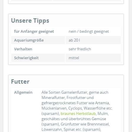
Unsere Tipps
für Anfänger geeignet
nein / bedingt geeignet
Aquariumgröße
ab 20 l
Verhalten
sehr friedlich
Schwierigkeit
mittel
Futter
Allgemein
Alle Sorten Garnelenfutter, gerne auch
Mineralfutter, Frostfutter und
gefriergetrocknetes Futter wie Artemia,
Mückenlarven, Cyclops, Wasserflöhe etc.
(sparsam),
braunes Herbstlaub
, Mulm,
geschältes und überbrühtes Gemüse
(sparsam), Grünfutter wie Brennnessel,
Löwenzahn, Spinat etc. (sparsam),