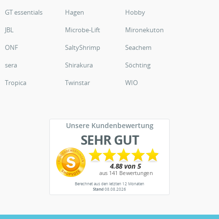
GT essentials
Hagen
Hobby
JBL
Microbe-Lift
Mironekuton
ONF
SaltyShrimp
Seachem
sera
Shirakura
Söchting
Tropica
Twinstar
WIO
Unsere Kundenbewertung
SEHR GUT
Berechnet aus den letzten 12 Monaten
Stand
08.08.2026