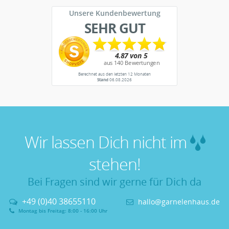
Unsere Kundenbewertung
SEHR GUT
Berechnet aus den letzten 12 Monaten
Stand
06.08.2026
Wir lassen Dich nicht im
stehen!
Bei Fragen sind wir gerne für Dich da
+49 (0)40 38655110
hallo@garnelenhaus.de
Montag bis Freitag: 8:00 - 16:00 Uhr