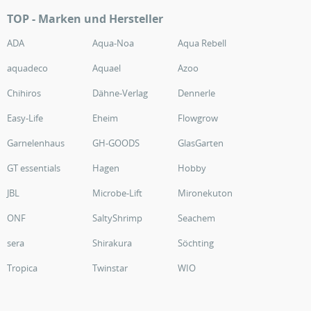
TOP - Marken und Hersteller
ADA
Aqua-Noa
Aqua Rebell
aquadeco
Aquael
Azoo
Chihiros
Dähne-Verlag
Dennerle
Easy-Life
Eheim
Flowgrow
Garnelenhaus
GH-GOODS
GlasGarten
GT essentials
Hagen
Hobby
JBL
Microbe-Lift
Mironekuton
ONF
SaltyShrimp
Seachem
sera
Shirakura
Söchting
Tropica
Twinstar
WIO