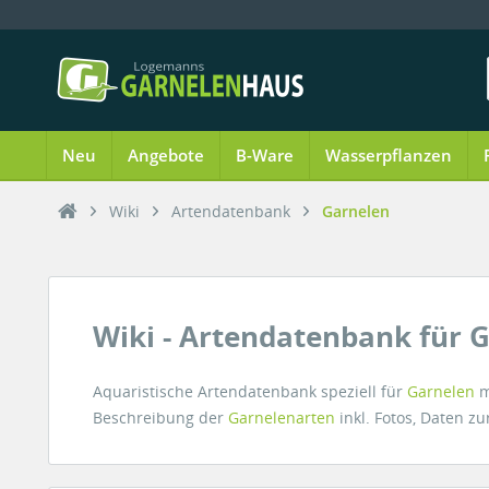
Neu
Angebote
B-Ware
Wasserpflanzen
Wiki
Artendatenbank
Garnelen
Wiki - Artendatenbank für 
Aquaristische Artendatenbank speziell für
Garnelen
m
Beschreibung der
Garnelenarten
inkl. Fotos, Daten 