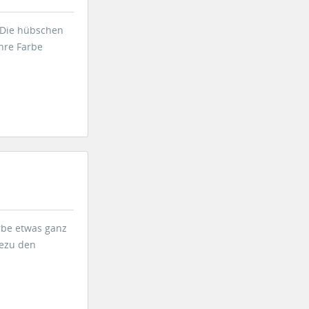
. Die hübschen
hre Farbe
arbe etwas ganz
hezu den