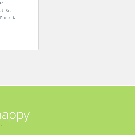
er
t. Sie
Potential.
happy
ie