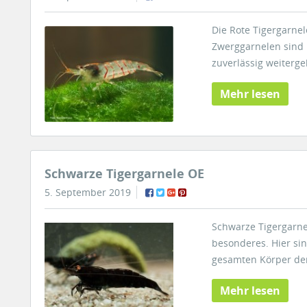
Die Rote Tigergarnel
Zwerggarnelen sind 
zuverlässig weiterge
Mehr lesen
Schwarze Tigergarnele OE
5. September 2019
Schwarze Tigergarnel
besonderes. Hier sin
gesamten Körper de
Mehr lesen