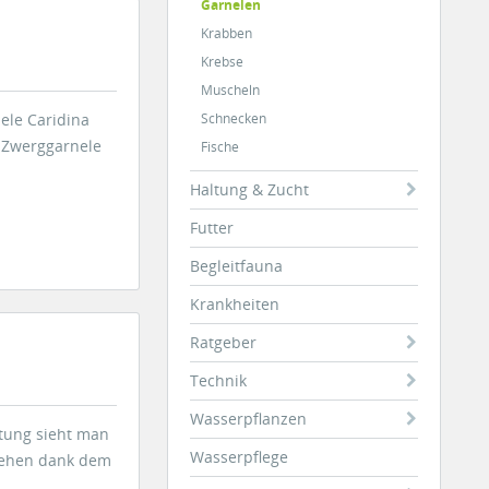
Garnelen
Krabben
Krebse
Muscheln
ele Caridina
Schnecken
 Zwerggarnele
Fische
Haltung & Zucht
Futter
Begleitfauna
Krankheiten
Ratgeber
Technik
Wasserpflanzen
htung sieht man
Wasserpflege
 sehen dank dem