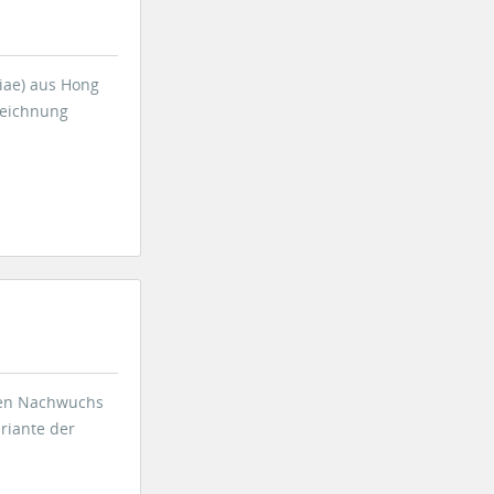
iae) aus Hong
zeichnung
eren Nachwuchs
riante der