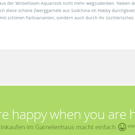
t aus der Wirbellosen-Aquaristik nicht mehr wegzudenken. Neben d
ich diese schöne Zwerggarnele aus Südchina im Hobby durchgesetz
 mit schönen Farbvarianten, sondern auch durch ihr züchterisches 
re happy when you are 
Einkaufen im Garnelenhaus macht einfach
yipp