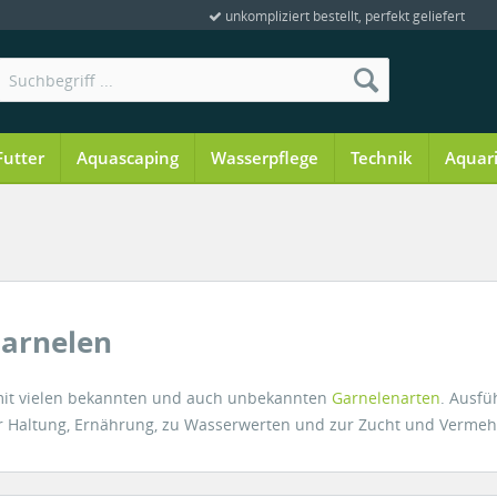
unkompliziert bestellt, perfekt geliefert
Futter
Aquascaping
Wasserpflege
Technik
Aquar
Garnelen
it vielen bekannten und auch unbekannten
Garnelenarten
. Ausfü
zur Haltung, Ernährung, zu Wasserwerten und zur Zucht und Verme