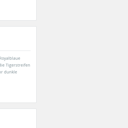
 Royalblaue
ie Tigerstreifen
hr dunkle