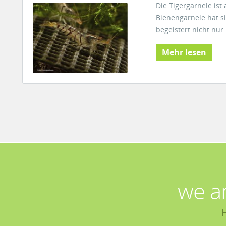
Die Tigergarnele is
Bienengarnele hat s
begeistert nicht nur
Mehr lesen
we a