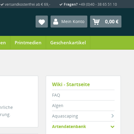
versandkostenfrei ab € 69,-
Fragen?
+49 (0)40 - 38 65 51 10
0,00 €
Mein Konto
ien
Printmedien
Geschenkartikel
Wiki - Startseite
FAQ
Algen
hrliche
hrung.
Aquascaping
Artendatenbank