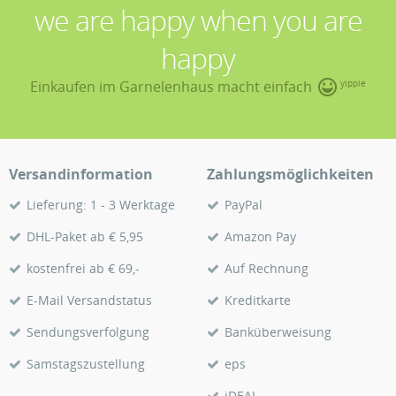
we are happy when you are
happy
Einkaufen im Garnelenhaus macht einfach
yippie
Versandinformation
Zahlungsmöglichkeiten
Lieferung: 1 - 3 Werktage
PayPal
DHL-Paket ab € 5,95
Amazon Pay
kostenfrei ab € 69,-
Auf Rechnung
E-Mail Versandstatus
Kreditkarte
Sendungsverfolgung
Banküberweisung
Samstagszustellung
eps
iDEAL