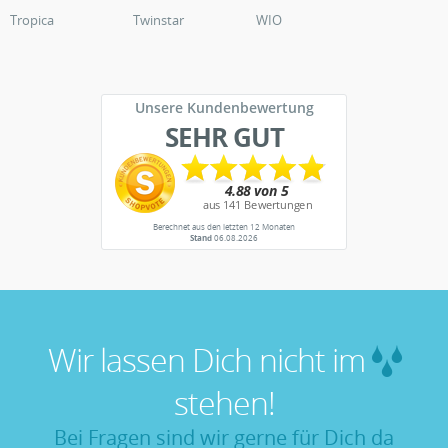
Tropica
Twinstar
WIO
Unsere Kundenbewertung
SEHR GUT
Berechnet aus den letzten 12 Monaten
Stand
06.08.2026
Wir lassen Dich nicht im
stehen!
Bei Fragen sind wir gerne für Dich da