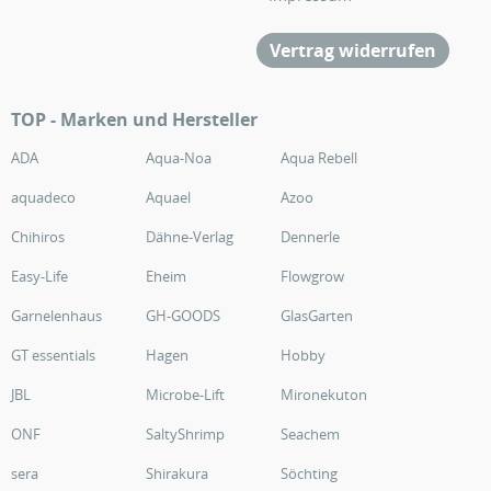
Vertrag widerrufen
TOP - Marken und Hersteller
ADA
Aqua-Noa
Aqua Rebell
aquadeco
Aquael
Azoo
Chihiros
Dähne-Verlag
Dennerle
Easy-Life
Eheim
Flowgrow
Garnelenhaus
GH-GOODS
GlasGarten
GT essentials
Hagen
Hobby
JBL
Microbe-Lift
Mironekuton
ONF
SaltyShrimp
Seachem
sera
Shirakura
Söchting